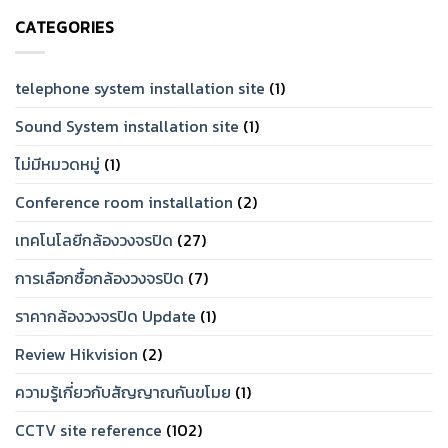
บ้าน
ที่
ราคา
ทน
CATEGORIES
เท่าไร?
และ
จัด
เชื่อ
Set
ถือ
ให้
ได้
ตรง
telephone system installation site
(1)
ปี
โจทย์
2026
Sound System installation site
(1)
ไม่มีหมวดหมู่
(1)
Conference room installation
(2)
เทคโนโลยีกล้องวงจรปิด
(27)
การเลือกซื้อกล้องวงจรปิด
(7)
ราคากล้องวงจรปิด Update
(1)
Review Hikvision
(2)
ความรู้เกี่ยวกับสัญญาณกันขโมย
(1)
CCTV site reference
(102)