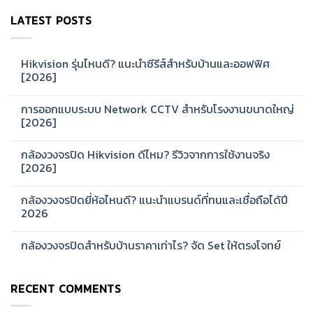
LATEST POSTS
Hikvision รุ่นไหนดี? แนะนำซีรีส์สำหรับบ้านและออฟฟิศ
[2026]
No
Comments
การออกแบบระบบ Network CCTV สำหรับโรงงานขนาดใหญ่
on
Hikvision
[2026]
รุ่น
ไหน
No
ดี?
Comments
กล้องวงจรปิด Hikvision ดีไหม? รีวิวจากการใช้งานจริง
แนะนำ
on
ซี
การ
[2026]
รีส์
ออกแบบ
สำหรับ
ระบบ
No
บ้าน
Network
Comments
กล้องวงจรปิดยี่ห้อไหนดี? แนะนำแบรนด์ที่ทนและเชื่อถือได้ปี
และ
CCTV
on
ออฟฟิศ
สำหรับ
กล้อง
2026
[2026]
โรงงาน
วงจรปิด
ขนาด
Hikvision
No
ใหญ่
ดี
Comments
กล้องวงจรปิดสำหรับบ้านราคาเท่าไร? จัด Set ให้ตรงโจทย์
[2026]
ไหม?
on
รีวิว
กล้อง
No
จาก
วงจรปิด
Comments
การ
ยี่ห้อ
on
ใช้
ไหน
RECENT COMMENTS
กล้อง
งาน
ดี?
วงจรปิด
จริง
แนะนำ
สำหรับ
[2026]
แบรนด์