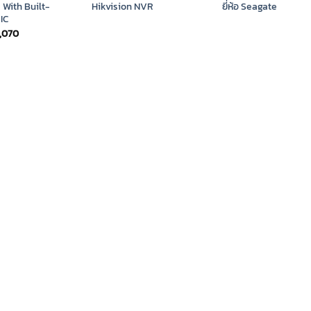
With Built-
Hikvision NVR
ยี่ห้อ Seagate
IC
,070