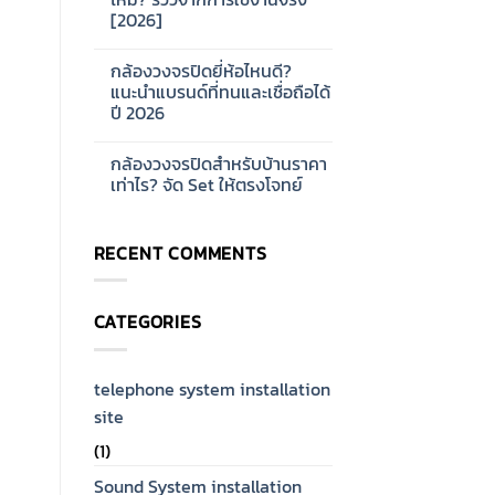
ออกแบบ
บ้าน
[2026]
ระบบ
และ
Network
ออฟฟิศ
No
CCTV
[2026]
Comments
สำหรับ
กล้องวงจรปิดยี่ห้อไหนดี?
on
โรงงาน
กล้อง
แนะนำแบรนด์ที่ทนและเชื่อถือได้
ขนาด
วงจรปิด
ใหญ่
ปี 2026
Hikvision
[2026]
ดี
No
ไหม?
Comments
รีวิว
กล้องวงจรปิดสำหรับบ้านราคา
on
จาก
กล้อง
เท่าไร? จัด Set ให้ตรงโจทย์
การ
วงจรปิด
ใช้
ยี่ห้อ
No
งาน
ไหน
Comments
จริง
ดี?
on
[2026]
RECENT COMMENTS
แนะนำ
กล้อง
แบรนด์
วงจรปิด
ที่
สำหรับ
ทน
บ้าน
และ
ราคา
CATEGORIES
เชื่อ
เท่าไร?
ถือ
จัด
ได้
Set
ปี
ให้
2026
ตรง
telephone system installation
โจทย์
site
(1)
Sound System installation