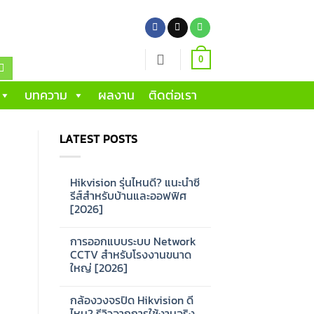
0
บทความ
ผลงาน
ติดต่อเรา
LATEST POSTS
Hikvision รุ่นไหนดี? แนะนำซี
รีส์สำหรับบ้านและออฟฟิศ
[2026]
No
Comments
การออกแบบระบบ Network
on
Hikvision
CCTV สำหรับโรงงานขนาด
รุ่น
ใหญ่ [2026]
ไหน
ดี?
No
แนะนำ
Comments
ซี
กล้องวงจรปิด Hikvision ดี
on
รีส์
การ
ไหม? รีวิวจากการใช้งานจริง
สำหรับ