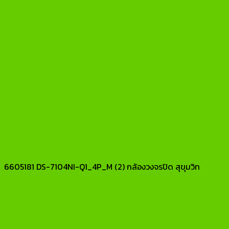
6605181 DS-7104NI-Q1_4P_M (2) กล้องวงจรปิด สุขุมวิท