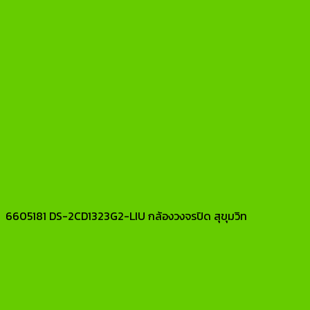
6605181 DS-2CD1323G2-LIU กล้องวงจรปิด สุขุมวิท