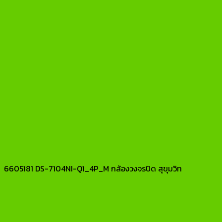
6605181 DS-7104NI-Q1_4P_M กล้องวงจรปิด สุขุมวิท