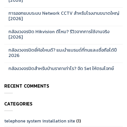
[2026]
No
Comments
การออกแบบระบบ Network CCTV สำหรับโรงงานขนาดใหญ่
on
Hikvision
[2026]
รุ่น
ไหน
No
ดี?
Comments
กล้องวงจรปิด Hikvision ดีไหม? รีวิวจากการใช้งานจริง
แนะนำ
on
ซี
การ
[2026]
รีส์
ออกแบบ
สำหรับ
ระบบ
No
บ้าน
Network
Comments
กล้องวงจรปิดยี่ห้อไหนดี? แนะนำแบรนด์ที่ทนและเชื่อถือได้ปี
และ
CCTV
on
ออฟฟิศ
สำหรับ
กล้อง
2026
[2026]
โรงงาน
วงจรปิด
ขนาด
Hikvision
No
ใหญ่
ดี
Comments
กล้องวงจรปิดสำหรับบ้านราคาเท่าไร? จัด Set ให้ตรงโจทย์
[2026]
ไหม?
on
รีวิว
กล้อง
No
จาก
วงจรปิด
Comments
การ
ยี่ห้อ
on
ใช้
ไหน
RECENT COMMENTS
กล้อง
งาน
ดี?
วงจรปิด
จริง
แนะนำ
สำหรับ
[2026]
แบรนด์
บ้าน
ที่
ราคา
ทน
CATEGORIES
เท่าไร?
และ
จัด
เชื่อ
Set
ถือ
ให้
ได้
ตรง
telephone system installation site
(1)
ปี
โจทย์
2026