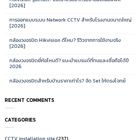
[2026]
No
Comments
การออกแบบระบบ Network CCTV สำหรับโรงงานขนาดใหญ่
on
Hikvision
[2026]
รุ่น
ไหน
No
ดี?
Comments
กล้องวงจรปิด Hikvision ดีไหม? รีวิวจากการใช้งานจริง
แนะนำ
on
ซี
การ
[2026]
รีส์
ออกแบบ
สำหรับ
ระบบ
No
บ้าน
Network
Comments
กล้องวงจรปิดยี่ห้อไหนดี? แนะนำแบรนด์ที่ทนและเชื่อถือได้ปี
และ
CCTV
on
ออฟฟิศ
สำหรับ
กล้อง
2026
[2026]
โรงงาน
วงจรปิด
ขนาด
Hikvision
No
ใหญ่
ดี
Comments
กล้องวงจรปิดสำหรับบ้านราคาเท่าไร? จัด Set ให้ตรงโจทย์
[2026]
ไหม?
on
รีวิว
กล้อง
No
จาก
วงจรปิด
Comments
การ
ยี่ห้อ
on
ใช้
ไหน
RECENT COMMENTS
กล้อง
งาน
ดี?
วงจรปิด
จริง
แนะนำ
สำหรับ
[2026]
แบรนด์
บ้าน
ที่
ราคา
ทน
CATEGORIES
เท่าไร?
และ
จัด
เชื่อ
Set
ถือ
ให้
ได้
ตรง
CCTV installation site
(237)
ปี
โจทย์