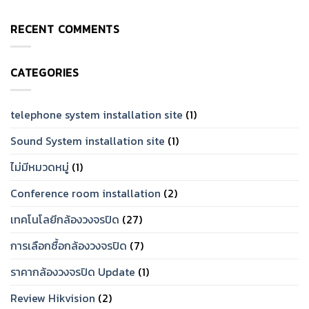
No
จาก
วงจรปิด
Comments
การ
ยี่ห้อ
on
ใช้
ไหน
RECENT COMMENTS
กล้อง
งาน
ดี?
วงจรปิด
จริง
แนะนำ
สำหรับ
[2026]
แบรนด์
บ้าน
ที่
ราคา
ทน
CATEGORIES
เท่าไร?
และ
จัด
เชื่อ
Set
ถือ
ให้
ได้
ตรง
telephone system installation site
(1)
ปี
โจทย์
2026
Sound System installation site
(1)
ไม่มีหมวดหมู่
(1)
Conference room installation
(2)
เทคโนโลยีกล้องวงจรปิด
(27)
การเลือกซื้อกล้องวงจรปิด
(7)
ราคากล้องวงจรปิด Update
(1)
Review Hikvision
(2)