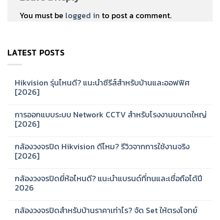
You must be
logged in
to post a comment.
LATEST POSTS
Hikvision รุ่นไหนดี? แนะนำซีรีส์สำหรับบ้านและออฟฟิศ
[2026]
No
Comments
การออกแบบระบบ Network CCTV สำหรับโรงงานขนาดใหญ่
on
Hikvision
[2026]
รุ่น
ไหน
No
ดี?
Comments
กล้องวงจรปิด Hikvision ดีไหม? รีวิวจากการใช้งานจริง
แนะนำ
on
ซี
การ
[2026]
รีส์
ออกแบบ
สำหรับ
ระบบ
No
บ้าน
Network
Comments
กล้องวงจรปิดยี่ห้อไหนดี? แนะนำแบรนด์ที่ทนและเชื่อถือได้ปี
และ
CCTV
on
ออฟฟิศ
สำหรับ
กล้อง
2026
[2026]
โรงงาน
วงจรปิด
ขนาด
Hikvision
No
ใหญ่
ดี
Comments
กล้องวงจรปิดสำหรับบ้านราคาเท่าไร? จัด Set ให้ตรงโจทย์
[2026]
ไหม?
on
รีวิว
กล้อง