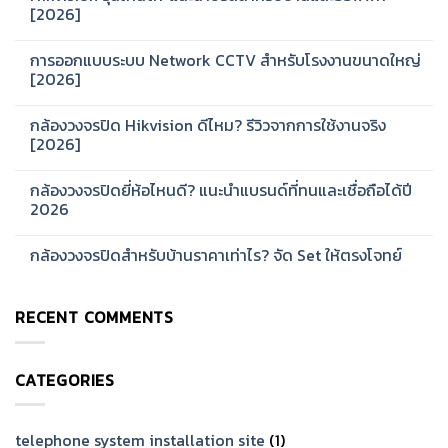
[2026]
No
Comments
การออกแบบระบบ Network CCTV สำหรับโรงงานขนาดใหญ่
on
Hikvision
[2026]
รุ่น
ไหน
No
ดี?
Comments
กล้องวงจรปิด Hikvision ดีไหม? รีวิวจากการใช้งานจริง
แนะนำ
on
ซี
การ
[2026]
รีส์
ออกแบบ
สำหรับ
ระบบ
No
บ้าน
Network
Comments
กล้องวงจรปิดยี่ห้อไหนดี? แนะนำแบรนด์ที่ทนและเชื่อถือได้ปี
และ
CCTV
on
ออฟฟิศ
สำหรับ
กล้อง
2026
[2026]
โรงงาน
วงจรปิด
ขนาด
Hikvision
No
ใหญ่
ดี
Comments
กล้องวงจรปิดสำหรับบ้านราคาเท่าไร? จัด Set ให้ตรงโจทย์
[2026]
ไหม?
on
รีวิว
กล้อง
No
จาก
วงจรปิด
Comments
การ
ยี่ห้อ
on
ใช้
ไหน
RECENT COMMENTS
กล้อง
งาน
ดี?
วงจรปิด
จริง
แนะนำ
สำหรับ
[2026]
แบรนด์
บ้าน
ที่
ราคา
ทน
CATEGORIES
เท่าไร?
และ
จัด
เชื่อ
Set
ถือ
ให้
ได้
ตรง
telephone system installation site
(1)
ปี
โจทย์