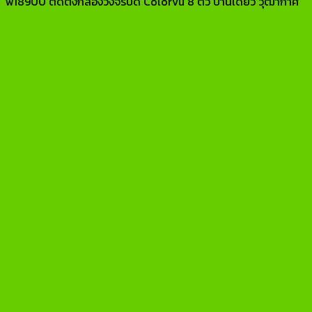
w18900 ติดตั้งกล้องวงจรปิด ColorVu 8 ตัว บ้านเดี่ยว วุฒากาศ