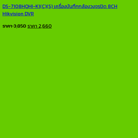
DS-7108HQHI-K1(C)(S) เครื่องบันทึกกล้องวงจรปิด 8CH
Hikvision DVR
Original
Current
ราคา
3,850
ราคา
2,660
price
price
was:
is:
ราคา
ราคา
3,850.
2,660.