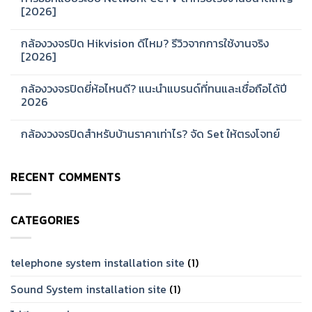
Hikvision
[2026]
รุ่น
ไหน
No
ดี?
Comments
กล้องวงจรปิด Hikvision ดีไหม? รีวิวจากการใช้งานจริง
แนะนำ
on
ซี
การ
[2026]
รีส์
ออกแบบ
สำหรับ
ระบบ
No
บ้าน
Network
Comments
กล้องวงจรปิดยี่ห้อไหนดี? แนะนำแบรนด์ที่ทนและเชื่อถือได้ปี
และ
CCTV
on
ออฟฟิศ
สำหรับ
กล้อง
2026
[2026]
โรงงาน
วงจรปิด
ขนาด
Hikvision
No
ใหญ่
ดี
Comments
กล้องวงจรปิดสำหรับบ้านราคาเท่าไร? จัด Set ให้ตรงโจทย์
[2026]
ไหม?
on
รีวิว
กล้อง
No
จาก
วงจรปิด
Comments
การ
ยี่ห้อ
on
ใช้
ไหน
RECENT COMMENTS
กล้อง
งาน
ดี?
วงจรปิด
จริง
แนะนำ
สำหรับ
[2026]
แบรนด์
บ้าน
ที่
ราคา
ทน
CATEGORIES
เท่าไร?
และ
จัด
เชื่อ
Set
ถือ
ให้
ได้
ตรง
telephone system installation site
(1)
ปี
โจทย์
2026
Sound System installation site
(1)