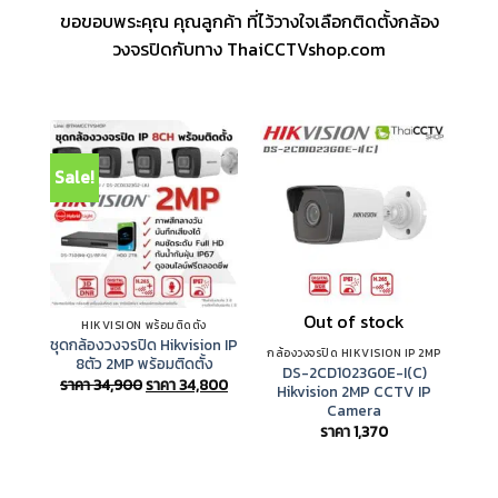
ขอขอบพระคุณ คุณลูกค้า ที่ไว้วางใจเลือกติดตั้งกล้อง
วงจรปิดกับทาง ThaiCCTVshop.com
Sale!
Out of stock
HIKVISION พร้อมติดตั้ง
ชุดกล้องวงจรปิด Hikvision IP
กล้องวงจรปิด HIKVISION IP 2MP
กล้
8ตัว 2MP พร้อมติดตั้ง
DS-2CD1023G0E-I(C)
D
Original
Current
ราคา
34,900
ราคา
34,800
Hikvision 2MP CCTV IP
H
price
price
Camera
was:
is:
ราคา
ราคา
ราคา
1,370
34,900.
34,800.