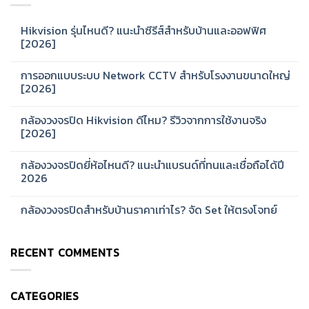
Hikvision รุ่นไหนดี? แนะนำซีรีส์สำหรับบ้านและออฟฟิศ
[2026]
No
Comments
การออกแบบระบบ Network CCTV สำหรับโรงงานขนาดใหญ่
on
Hikvision
[2026]
รุ่น
ไหน
No
ดี?
Comments
กล้องวงจรปิด Hikvision ดีไหม? รีวิวจากการใช้งานจริง
แนะนำ
on
ซี
การ
[2026]
รีส์
ออกแบบ
สำหรับ
ระบบ
No
บ้าน
Network
Comments
กล้องวงจรปิดยี่ห้อไหนดี? แนะนำแบรนด์ที่ทนและเชื่อถือได้ปี
และ
CCTV
on
ออฟฟิศ
สำหรับ
กล้อง
2026
[2026]
โรงงาน
วงจรปิด
ขนาด
Hikvision
No
ใหญ่
ดี
Comments
กล้องวงจรปิดสำหรับบ้านราคาเท่าไร? จัด Set ให้ตรงโจทย์
[2026]
ไหม?
on
รีวิว
กล้อง
No
จาก
วงจรปิด
Comments
การ
ยี่ห้อ
on
ใช้
ไหน
RECENT COMMENTS
กล้อง
งาน
ดี?
วงจรปิด
จริง
แนะนำ
สำหรับ
[2026]
แบรนด์
บ้าน
ที่
ราคา
ทน
CATEGORIES
เท่าไร?
และ
จัด
เชื่อ