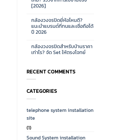
ออกแบบ
บ้าน
[2026]
ระบบ
และ
Network
ออฟฟิศ
No
CCTV
[2026]
Comments
สำหรับ
กล้องวงจรปิดยี่ห้อไหนดี?
on
โรงงาน
กล้อง
แนะนำแบรนด์ที่ทนและเชื่อถือได้
ขนาด
วงจรปิด
ใหญ่
ปี 2026
Hikvision
[2026]
ดี
No
ไหม?
Comments
รีวิว
กล้องวงจรปิดสำหรับบ้านราคา
on
จาก
กล้อง
เท่าไร? จัด Set ให้ตรงโจทย์
การ
วงจรปิด
ใช้
ยี่ห้อ
No
งาน
ไหน
Comments
จริง
ดี?
on
[2026]
RECENT COMMENTS
แนะนำ
กล้อง
แบรนด์
วงจรปิด
ที่
สำหรับ
ทน
บ้าน
และ
ราคา
CATEGORIES
เชื่อ
เท่าไร?
ถือ
จัด
ได้
Set
ปี
ให้
2026
ตรง
telephone system installation
โจทย์
site
(1)
Sound System installation