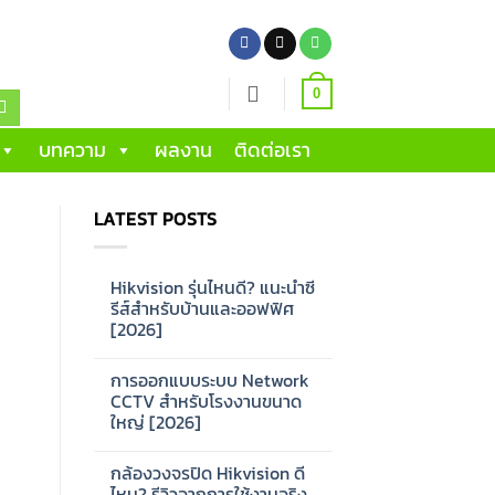
0
บทความ
ผลงาน
ติดต่อเรา
LATEST POSTS
Hikvision รุ่นไหนดี? แนะนำซี
รีส์สำหรับบ้านและออฟฟิศ
[2026]
No
Comments
การออกแบบระบบ Network
on
Hikvision
CCTV สำหรับโรงงานขนาด
รุ่น
ใหญ่ [2026]
ไหน
ดี?
No
แนะนำ
Comments
ซี
กล้องวงจรปิด Hikvision ดี
on
รีส์
การ
ไหม? รีวิวจากการใช้งานจริง
สำหรับ