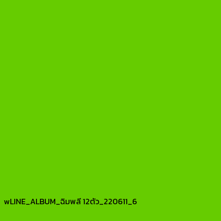
wLINE_ALBUM_ฉิมพลี 12ตัว_220611_6