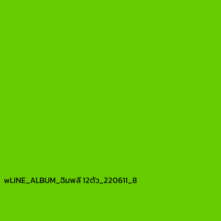
wLINE_ALBUM_ฉิมพลี 12ตัว_220611_8