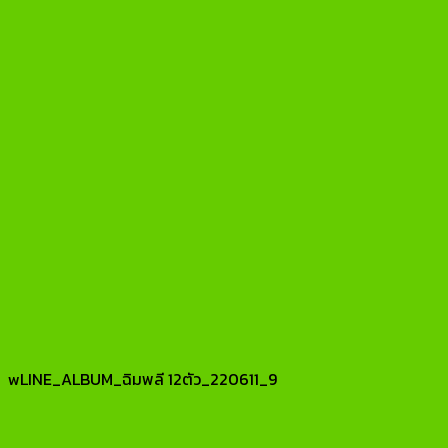
wLINE_ALBUM_ฉิมพลี 12ตัว_220611_9