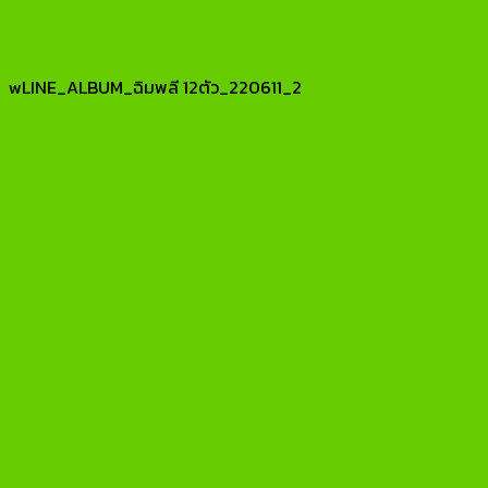
wLINE_ALBUM_ฉิมพลี 12ตัว_220611_2