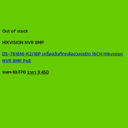
Out of stock
HIKVISION NVR 8MP
DS-7616NI-K2/16P เครื่องบันทึกกล้องวงจรปิด 16CH Hikvision
NVR 8MP PoE
Original
Current
ราคา
10,770
ราคา
9,450
price
price
was:
is:
ราคา
ราคา
10,770.
9,450.