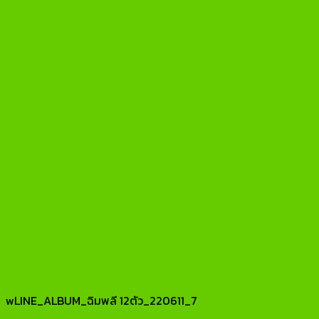
wLINE_ALBUM_ฉิมพลี 12ตัว_220611_7