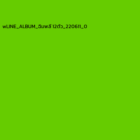
wLINE_ALBUM_ฉิมพลี 12ตัว_220611_0