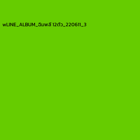
wLINE_ALBUM_ฉิมพลี 12ตัว_220611_3