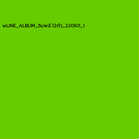
wLINE_ALBUM_ฉิมพลี 12ตัว_220611_1