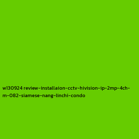
w130924 review-installaion-cctv-hivision-ip-2mp-4ch-
m-082-siamese-nang-linchi-condo