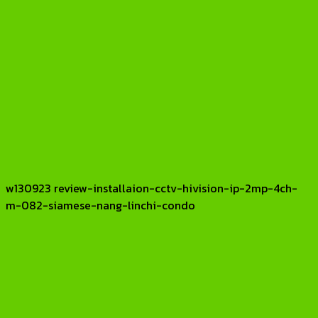
w130923 review-installaion-cctv-hivision-ip-2mp-4ch-
m-082-siamese-nang-linchi-condo