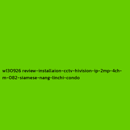
w130926 review-installaion-cctv-hivision-ip-2mp-4ch-
m-082-siamese-nang-linchi-condo