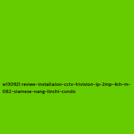
w130921 review-installaion-cctv-hivision-ip-2mp-4ch-m-
082-siamese-nang-linchi-condo