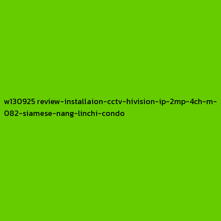
w130925 review-installaion-cctv-hivision-ip-2mp-4ch-m-
082-siamese-nang-linchi-condo