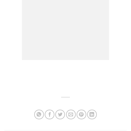
สัญญาณกันขโมย