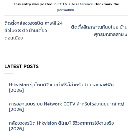
This entry was posted in
CCTV site reference
. Bookmark the
permalink
.
ติดตั้งกล้องวงจรปิด ภาพสี 24
ติดตั้งสัญญาณกันขโมย บ้าน
ชั่วโมง 8 ตัว บ้านเดี่ยว
พุทธมณฑลสาย 3
ดอนเมือง
LATEST POSTS
Hikvision รุ่นไหนดี? แนะนำซีรีส์สำหรับบ้านและออฟฟิศ
[2026]
No
Comments
การออกแบบระบบ Network CCTV สำหรับโรงงานขนาดใหญ่
on
Hikvision
[2026]
รุ่น
ไหน
No
ดี?
Comments
กล้องวงจรปิด Hikvision ดีไหม? รีวิวจากการใช้งานจริง
แนะนำ
on
ซี
การ
[2026]
รีส์
ออกแบบ