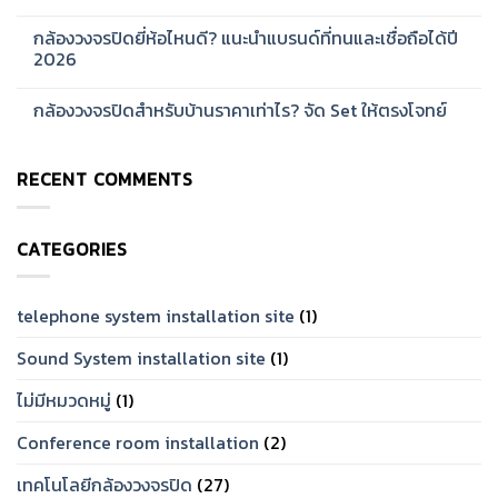
สำหรับ
ระบบ
No
บ้าน
Network
Comments
กล้องวงจรปิดยี่ห้อไหนดี? แนะนำแบรนด์ที่ทนและเชื่อถือได้ปี
และ
CCTV
on
ออฟฟิศ
สำหรับ
กล้อง
2026
[2026]
โรงงาน
วงจรปิด
ขนาด
Hikvision
No
ใหญ่
ดี
Comments
กล้องวงจรปิดสำหรับบ้านราคาเท่าไร? จัด Set ให้ตรงโจทย์
[2026]
ไหม?
on
รีวิว
กล้อง
No
จาก
วงจรปิด
Comments
การ
ยี่ห้อ
on
ใช้
ไหน
RECENT COMMENTS
กล้อง
งาน
ดี?
วงจรปิด
จริง
แนะนำ
สำหรับ
[2026]
แบรนด์
บ้าน
ที่
ราคา
ทน
CATEGORIES
เท่าไร?
และ
จัด
เชื่อ
Set
ถือ
ให้
ได้
ตรง
telephone system installation site
(1)
ปี
โจทย์
2026
Sound System installation site
(1)
ไม่มีหมวดหมู่
(1)
Conference room installation
(2)
เทคโนโลยีกล้องวงจรปิด
(27)